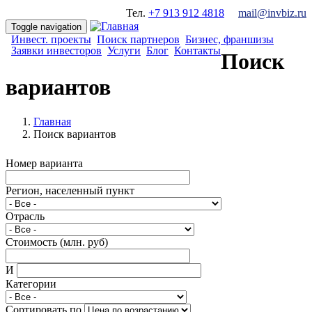
Перейти к основному содержанию
Тел.
+7 913 912 4818
mail@invbiz.ru
Toggle navigation
Инвест. проекты
Поиск партнеров
Бизнес, франшизы
Заявки инвесторов
Услуги
Блог
Контакты
Поиск
вариантов
Главная
Поиск вариантов
Номер варианта
Регион, населенный пункт
Отрасль
Стоимость (млн. руб)
И
Категории
Сортировать по